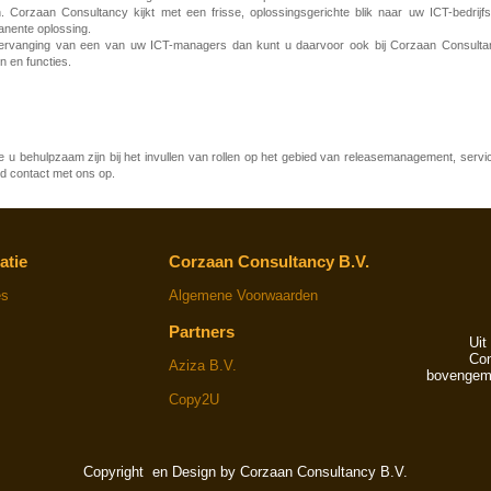
. Corzaan Consultancy kijkt met een frisse, oplossingsgerichte blik naar uw ICT-bedri
anente oplossing.
tsvervanging van een van uw ICT-managers dan kunt u daarvoor ook bij Corzaan Consult
en en functies.
 behulpzaam zijn bij het invullen van rollen op het gebied van releasemanagement, serv
nd contact met ons op.
atie
Corzaan Consultancy B.V.
es
Algemene Voorwaarden
Partners
Uit
Cons
Aziza B.V.
bovengeme
Copy2U
Copyright en Design by Corzaan Consultancy B.V.