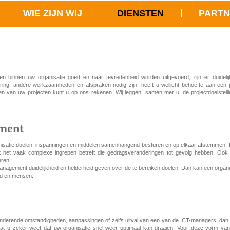
WIE ZIJN WIJ
DIENSTEN
PART
 binnen uw organisatie goed en naar tevredenheid worden uitgevoerd, zijn er duidelij
ndering, andere werkzaamheden en afspraken nodig zijn, heeft u wellicht behoefte aan een 
uren van uw projecten kunt u op ons rekenen. Wij leggen, samen met u, de projectdoelstel
ment
satie doelen, inspanningen en middelen samenhangend besturen en op elkaar afstemmen
 het vaak complexe ingrepen betreft die gedragsveranderingen tot gevolg hebben. Ook
eren.
ement duidelijkheid en helderheid geven over de te bereiken doelen. Dan kan een organisat
eld en mensen.
randerende omstandigheden, aanpassingen of zelfs uitval van een van de ICT-managers, dan 
dat u zeker weet dat uw organisatie snel weer optimaal kan draaien. Voor deze vorm v