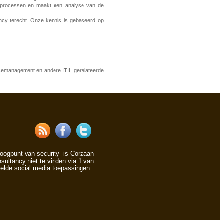
jfsprocessen en maakt een analyse van de
ancy terecht. Onze kennis is gebaseerd op
icemanagement en andere ITIL gerelateerde
 oogpunt van security is Corzaan
ultancy niet te vinden via 1 van
lde social media toepassingen.