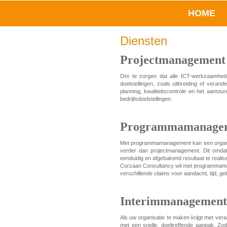
HOME
Diensten
Projectmanagement
Om te zorgen dat alle ICT-werkzaamheden
doelstellingen, zoals uitbreiding of vera
planning, kwaliteitscontrole en het aanst
bedrijfsdoelstellingen.
Programmamanage
Met programmamanagement kan een organi
verder dan projectmanagement. Dit omdat
eenduidig en afgebakend resultaat te realis
Corzaan Consultancy wil met programmamanag
verschillende claims voor aandacht, tijd, g
Interimmanagement
Als uw organisatie te maken krijgt met ve
met een snelle, doeltreffende aanpak. Zo