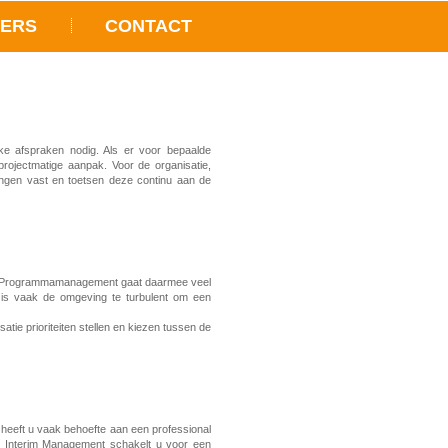
NERS
CONTACT
ke afspraken nodig. Als er voor bepaalde
projectmatige aanpak. Voor de organisatie,
lingen vast en toetsen deze continu aan de
. Programmamanagement gaat daarmee veel
 is vaak de omgeving te turbulent om een
ie prioriteiten stellen en kiezen tussen de
heeft u vaak behoefte aan een professional
an Interim Management schakelt u voor een