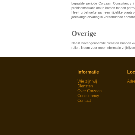
bepaalde periode Corzaan Consultancy in
probleemsituatie om te komen tot een perm
Heeft u behoefte aan een tijdelijke plaa
jarenlange ervaring in verschillende sector
Overige
Naast bovengenoemde diensten kunnen we u
rollen. Neem voor meer informatie vrijblijve
Informatie
Loc
Wie zijn wij
Adr
Diensten
Over Corzaan
Consultancy
Contact